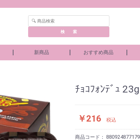
検 索
新商品
おすすめ商品
ﾁｮｺﾌｫﾝﾃﾞｭ 23g
￥216
税込
商品コード：
880924877179