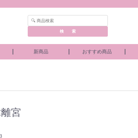
検 索
新商品
おすすめ商品
韓離宮
３