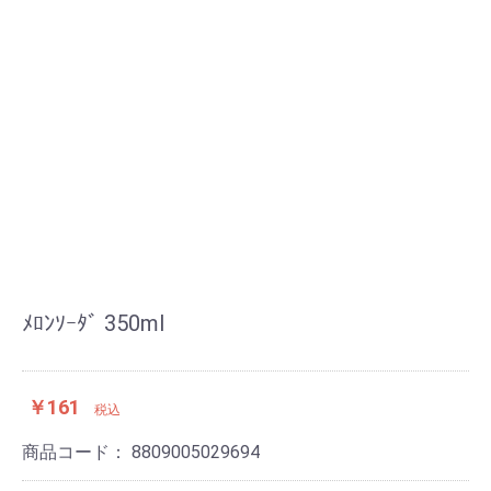
ﾒﾛﾝｿｰﾀﾞ 350ml
￥161
税込
商品コード：
8809005029694