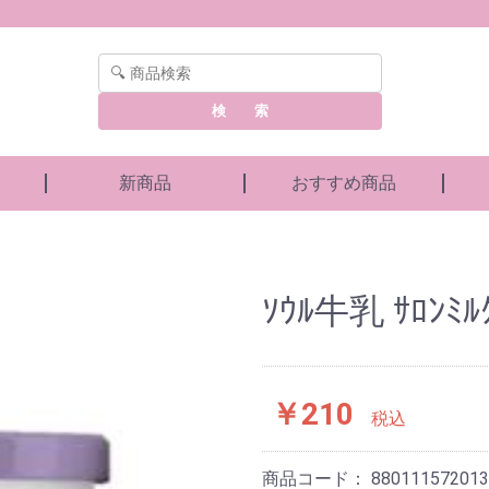
検 索
新商品
おすすめ商品
ｿｳﾙ牛乳 ｻﾛﾝﾐﾙｸ
￥210
税込
商品コード：
880111572013