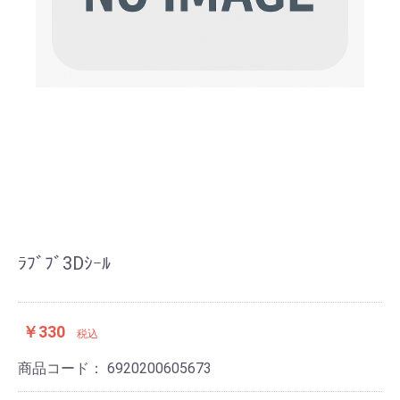
ﾗﾌﾞﾌﾞ3Dｼｰﾙ
￥330
税込
商品コード：
6920200605673