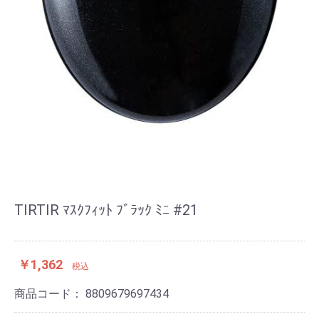
TIRTIR ﾏｽｸﾌｨｯﾄ ﾌﾞﾗｯｸ ﾐﾆ #21
￥1,362
税込
商品コード：
8809679697434