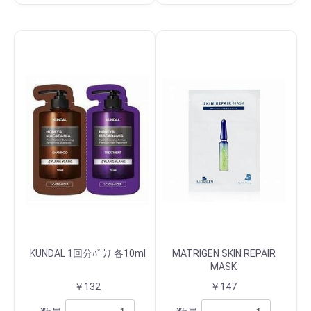
KUNDAL 1回分ﾊﾟｳﾁ 各10ml
MATRIGEN SKIN REPAIR
MASK
￥132
￥147