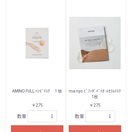
AMINO FULL ﾊﾝﾄﾞﾏｽｸ １枚
ma:nyo ﾋﾞﾌｨﾀﾞﾊﾞｲｵｰﾑｾﾗﾑﾏｽｸ
1枚
￥275
￥275
数量
数量