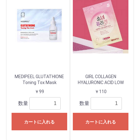
MEDIPEEL GLUTATHIONE
GIRL COLLAGEN
Toning Tox Mask
HYALURONIC ACID LOW
MOLECULAR COLLAGEN
￥99
￥110
MASK 1枚
数量
数量
カートに入れる
カートに入れる