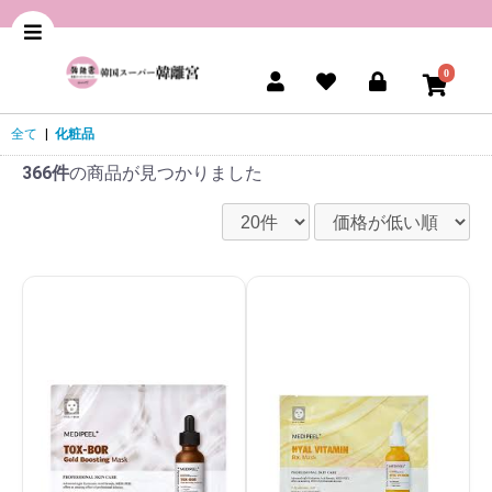
0
全て
|
化粧品
366件
の商品が見つかりました