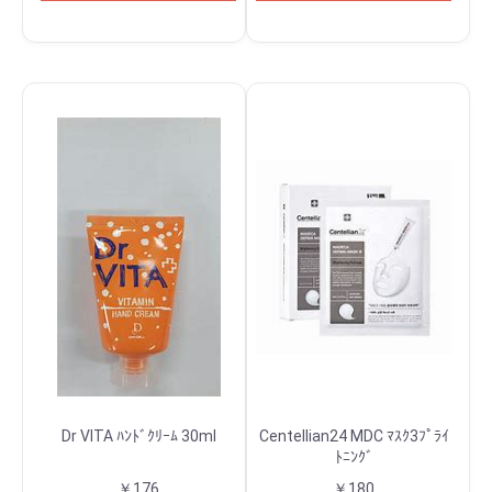
Dr VITA ﾊﾝﾄﾞｸﾘｰﾑ 30ml
Centellian24 MDC ﾏｽｸ3ﾌﾟﾗｲ
ﾄﾆﾝｸﾞ
￥176
￥180