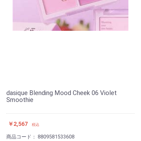
dasique Blending Mood Cheek 06 Violet
Smoothie
￥2,567
税込
商品コード：
8809581533608