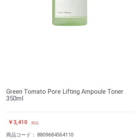
Green Tomato Pore Lifting Ampoule Toner
350ml
￥3,410
税込
商品コード：
8809684564110